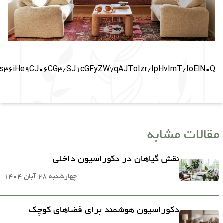
iHe9CJ06CG3/SJ1cGFyZW7qAJToIzr/IpHvImT/IoElN0Q=
مقالات مشابه
نقش گیاهان در دکوراسیون داخلی
چهارشنبه 28 آبان 1404
دکوراسیون هوشمند برای فضاهای کوچک