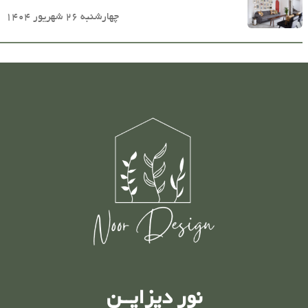
چهارشنبه 26 شهریور 1404
نور دیزایــن