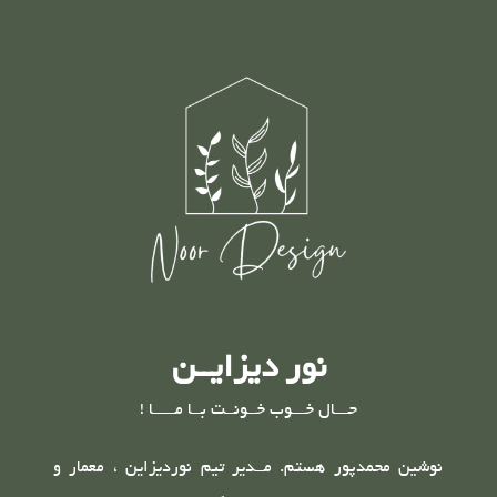
نور دیزایــن
حـــال خـــوب خــونــت بــا مـــــا !
نوشین محمدپور هستم. مــدیر تیم نوردیزاین ، معمار و