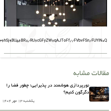
hSj9BU56BR8/RU6cGFyZW7qAJToFf//FVbvFSn/FUYlN0Q=
مقالات مشابه
نورپردازی هوشمند در پذیرایی؛ چطور فضا را
دگرگون کنیم؟
یکشنبه 13 مهر 1404