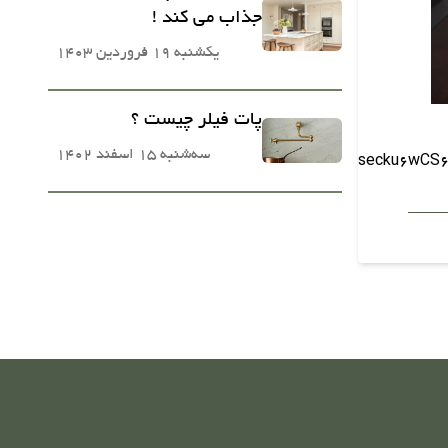
جذاب می کند !
یکشنبه 19 فروردین 1403
پات فیلر چیست ؟
سه‌شنبه 15 اسفند 1402
7leDZXh0QeQiX0Rlc2t0b+VXhtl5x0vEf0ZhbWlsecku6wCS