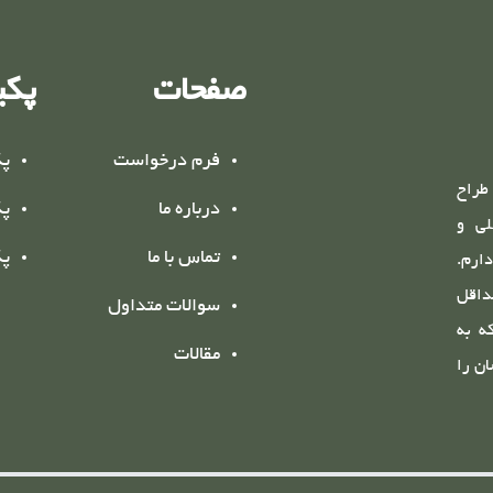
صفحات
پکی
فرم درخواست
پک
طراح
درباره ما
پک
لی و
تماس با ما
پک
ارم.
داقل
سوالات متداول
ه به
مقالات
ن را
اشته
و به
ی ما