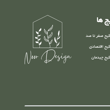
ج ها
یج صفر تا صد
یج اقتصادی
یج چیدمان