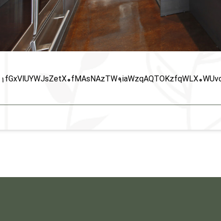
61fGxVlUYWJsZetX0fMAsNAzTW9iaWzqAQTOKzfqWLX0WUvoW