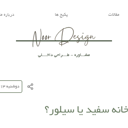
مقالات
پکیج ها
درباره ما
مشـــاوره - طــــراحی داخــــلی
دوشنبه 13 آذر 1402
انه سفید یا سیلور؟