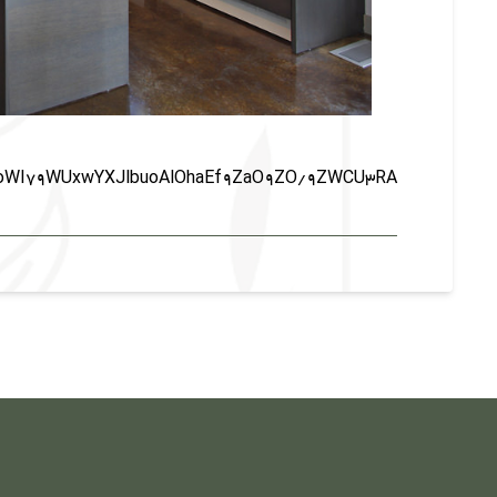
I79WUxwYXJlbuoAlOhaEf9ZaO9ZO/9ZWCU3RA==