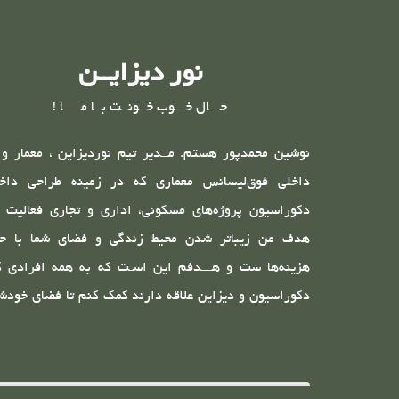
نور دیزایــن
حـــال خـــوب خــونــت بــا مـــــا !
نوشین محمدپور هستم. مــدیر تیم نوردیزاین ، معمار و 
داخلی فوق‌لیسانس معماری که در زمینه طراحی داخ
دکوراسیون پروژه‌های مسکونی، اداری و تجاری فعالیت د
هدف من زیبا‌تر شدن محیط زندگی و فضای شما با ح
هزینه‌‌ها ست و هـــدفم این اسـت که به همه‌ افرادی ک
دکوراسیون و دیزاین علاقه دارند کمک کنم تا فضای خودشا
اصولی چیدمان و دیزاین کنند و دکور مطلوب خودشان را د
باشند. هر لوازمی که در فروشگاه ها و شوروم ها میبینیم 
آن علاقمند می‌شویم‌، دلیلی قطعی بـر زیباتر شدن فضا