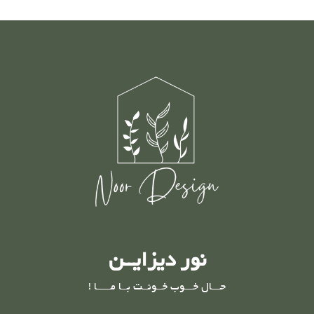
نور دیزایــن
حـــال خـــوب خــونــت بــا مـــــا !