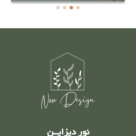
نور دیزایــن