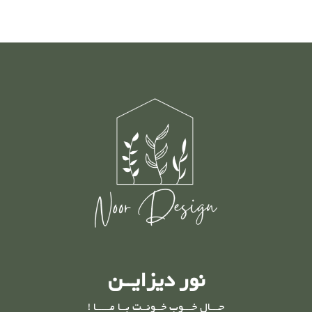
نور دیزایــن
حـــال خـــوب خــونــت بــا مـــــا !