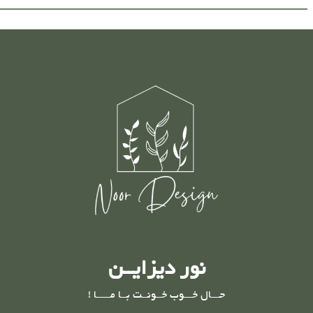
نور دیزایــن
حـــال خـــوب خــونــت بــا مـــــا !