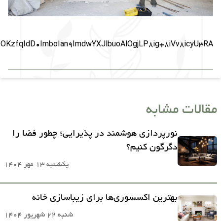
dD0ImboIan9ImdwYXJlbuoAlOgjLP8ig+8iVv8icyU3RA==
مقالات مشابه
نورپردازی هوشمند در پذیرایی؛ چطور فضا را
دگرگون کنیم؟
یکشنبه 13 مهر 1404
بهترین اکسسوری‌ها برای زیباسازی خانه
شنبه 22 شهریور 1404