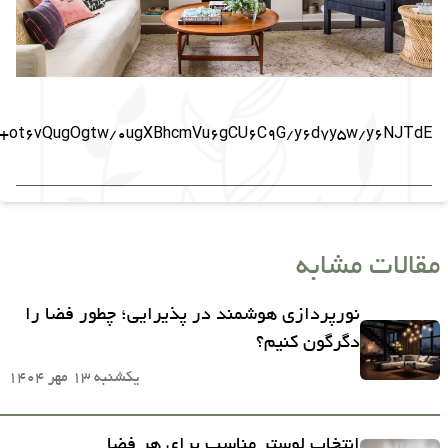
+ot6vQugOgtw/0ugXBhcmVu6gCU6C9G/y6d7y5w/y6NJTdE
مقالات مشابه
نورپردازی هوشمند در پذیرایی؛ چطور فضا را
دگرگون کنیم؟
یکشنبه 13 مهر 1404
انتخاب لوستر مناسب برای هر فضا