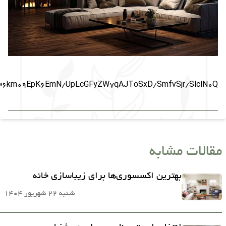
6km09EpK6EmN/UpLcGFyZW7qAJToSxD/SmfvSjr/SlclN0Q=
مقالات مشابه
بهترین اکسسوری‌ها برای زیباسازی خانه
شنبه 22 شهریور 1404