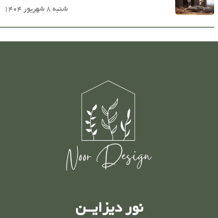
شنبه 8 شهریور 1404
نور دیزایــن