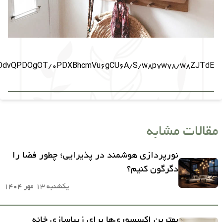
oOdvQPDOgOT/0PDXBhcmVu6gCU6A/S/w8p7w78/w8ZJTdE
مقالات مشابه
نورپردازی هوشمند در پذیرایی؛ چطور فضا را
دگرگون کنیم؟
یکشنبه 13 مهر 1404
بهترین اکسسوری‌ها برای زیباسازی خانه