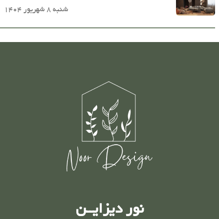
شنبه 8 شهریور 1404
نور دیزایــن