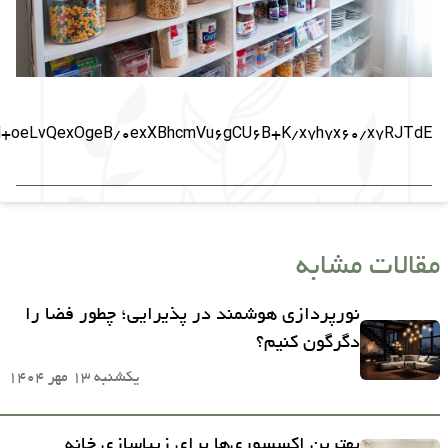
+oeLvQexOgeB/0exXBhcmVu6gCU6B+K/x7h7x60/x7RJTdE
مقالات مشابه
نورپردازی هوشمند در پذیرایی؛ چطور فضا را
دگرگون کنیم؟
یکشنبه 13 مهر 1404
بهترین اکسسوری‌ها برای زیباسازی خانه