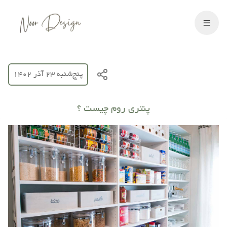
پنج‌شنبه 23 آذر 1402
پنتری روم چیست ؟